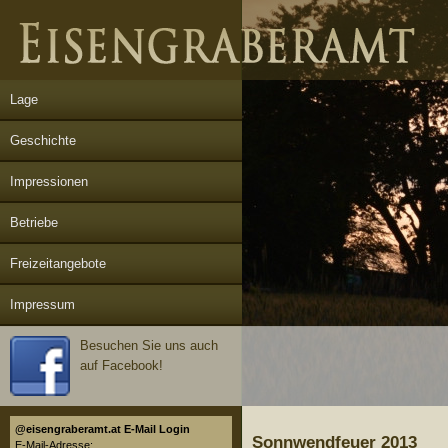
Lage
Geschichte
Impressionen
Betriebe
Freizeitangebote
Impressum
Besuchen Sie uns auch
auf Facebook!
@eisengraberamt.at E-Mail Login
Sonnwendfeuer 2013
E-Mail-Adresse: